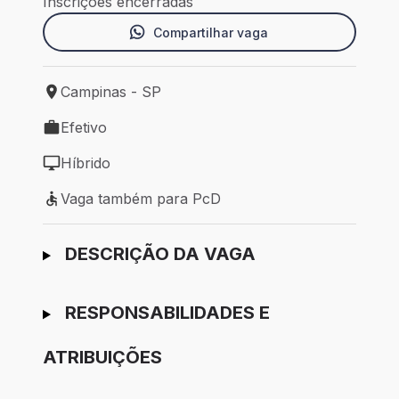
Inscrições encerradas
Compartilhar vaga
Campinas - SP
Local de trabalho: Campinas - SP
Efetivo
Tipo de vaga: Efetivo
Híbrido
Modelo de trabalho: Híbrido
Vaga também para PcD
Vaga também para PcD
Ir para candidatura
DESCRIÇÃO DA VAGA
RESPONSABILIDADES E
ATRIBUIÇÕES